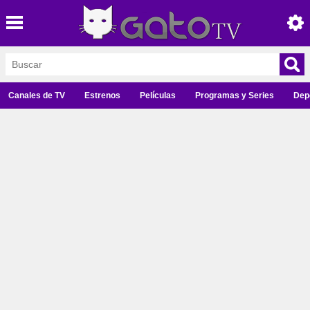
Canales de TV
Estrenos
Películas
Programas y Series
Dep