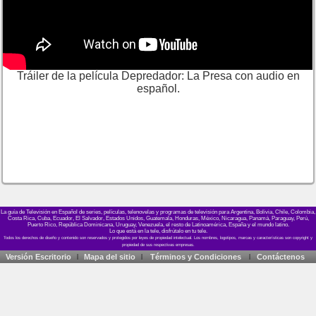
Tráiler de la película Depredador: La Presa con audio en
español.
La guía de Televisión en Español de series, películas, telenovelas y programas de televisión para Argentina, Bolivia, Chile, Colombia,
Costa Rica, Cuba, Ecuador, El Salvador, Estados Unidos, Guatemala, Honduras, México, Nicaragua, Panamá, Paraguay, Perú,
Puerto Rico, República Dominicana, Uruguay, Venezuela, el resto de Latinoamérica, España y el mundo latino.
Lo que está en la tele, disfrútalo en tu tele.
Versión Escritorio
Mapa del sitio
Términos y Condiciones
Contáctenos
|
|
|