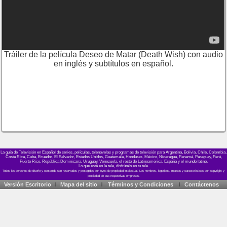
Tráiler de la película Deseo de Matar (Death Wish) con audio
en inglés y subtítulos en español.
La guía de Televisión en Español de series, películas, telenovelas y programas de televisión para Argentina, Bolivia, Chile, Colombia,
Costa Rica, Cuba, Ecuador, El Salvador, Estados Unidos, Guatemala, Honduras, México, Nicaragua, Panamá, Paraguay, Perú,
Puerto Rico, República Dominicana, Uruguay, Venezuela, el resto de Latinoamérica, España y el mundo latino.
Lo que está en la tele, disfrútalo en tu tele.
Versión Escritorio
Mapa del sitio
Términos y Condiciones
Contáctenos
|
|
|