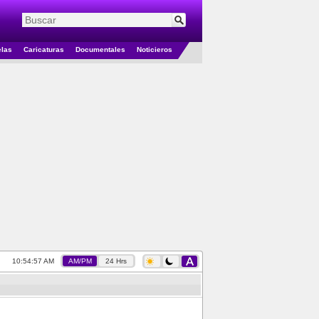
elas
Caricaturas
Documentales
Noticieros
10:54:57 AM
AM/PM
24 Hrs