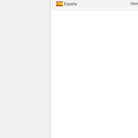
Vier
España