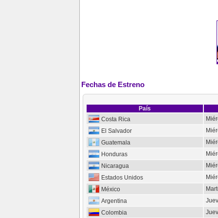
Fechas de Estreno
País
Miér
Costa Rica
Miér
El Salvador
Miér
Guatemala
Miér
Honduras
Miér
Nicaragua
Miér
Estados Unidos
Mart
México
Juev
Argentina
Juev
Colombia