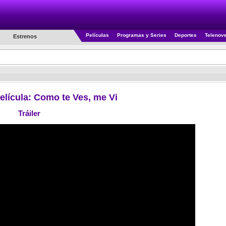
Películas
Programas y Series
Deportes
Telenov
Estrenos
Película: Como te Ves, me Vi
Tráiler