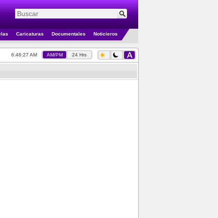
elas
Caricaturas
Documentales
Noticieros
6:46:28 AM
AM/PM
24 Hrs