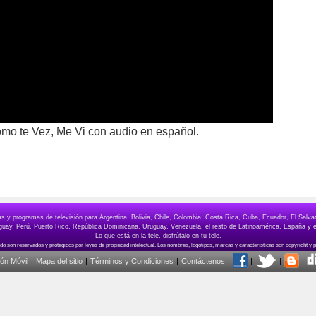
Como te Vez, Me Vi con audio en español.
elas y programas de televisión para Argentina, Bolivia, Chile, Colombia, Costa Rica, Cuba, Ecuador, El Sa
ay, Perú, Puerto Rico, República Dominicana, Uruguay, Venezuela, el resto de Latinoamérica, España y e
Lo que está en la tele, disfrútalo en tu tele.
ión Móvil
|
Mapa del sitio
|
Términos y Condiciones
|
Contáctenos
|
|
|
|