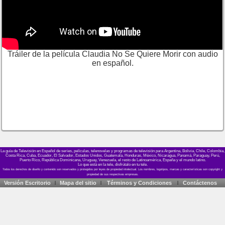
Tráiler de la película Claudia No Se Quiere Morir con audio
en español.
La guía de Televisión en Español de series, películas, telenovelas y programas de televisión para Argentina, Bolivia, Chile, Colombia,
Costa Rica, Cuba, Ecuador, El Salvador, Estados Unidos, Guatemala, Honduras, México, Nicaragua, Panamá, Paraguay, Perú,
Puerto Rico, República Dominicana, Uruguay, Venezuela, el resto de Latinoamérica, España y el mundo latino.
Lo que está en la tele, disfrútalo en tu tele.
Versión Escritorio
Mapa del sitio
Términos y Condiciones
Contáctenos
|
|
|