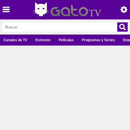
Canales de TV
Estrenos
Películas
Programas y Series
Dep