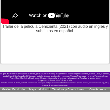
Tráiler de la pelicula Cenicienta (2021) con audio en inglés y
subtítulos en español.
La guía de Televisión en Español de series, películas, telenovelas y programas de televisión para Argentina, Bolivia, Chile, Colombia,
Costa Rica, Cuba, Ecuador, El Salvador, Estados Unidos, Guatemala, Honduras, México, Nicaragua, Panamá, Paraguay, Perú,
Puerto Rico, República Dominicana, Uruguay, Venezuela, el resto de Latinoamérica, España y el mundo latino.
Lo que está en la tele, disfrútalo en tu tele.
Versión Escritorio
Mapa del sitio
Términos y Condiciones
Contáctenos
|
|
|