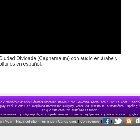
a Ciudad Olvidada (Capharnaüm) con audio en árabe y
btítulos en español.
elas y programas de televisión para Argentina, Bolivia, Chile, Colombia, Costa Rica, Cuba, Ecuador, El Sa
ay, Perú, Puerto Rico, República Dominicana, Uruguay, Venezuela, el resto de Latinoamérica, España y e
Lo que está en la tele, disfrútalo en tu tele.
ión Móvil
|
Mapa del sitio
|
Términos y Condiciones
|
Contáctenos
|
|
|
|