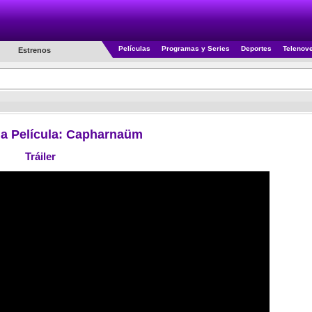
Películas
Programas y Series
Deportes
Telenov
Estrenos
 la Película: Capharnaüm
Tráiler