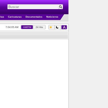
elas
Caricaturas
Documentales
Noticieros
7:04:05 AM
AM/PM
24 Hrs