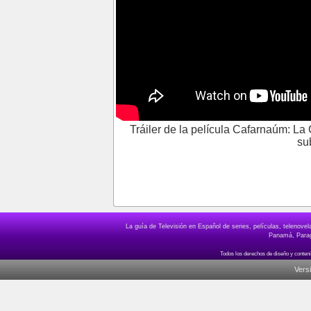
Tráiler de la película Cafarnaúm: L
su
La guía de Televisión en Español de series, películas, telenov
Panamá, Paragu
Vers