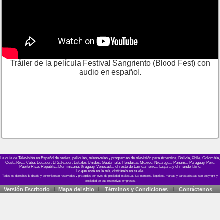
Tráiler de la película Festival Sangriento (Blood Fest) con
audio en español.
La guía de Televisión en Español de series, películas, telenovelas y programas de televisión para Argentina, Bolivia, Chile, Colombia,
Costa Rica, Cuba, Ecuador, El Salvador, Estados Unidos, Guatemala, Honduras, México, Nicaragua, Panamá, Paraguay, Perú,
Puerto Rico, República Dominicana, Uruguay, Venezuela, el resto de Latinoamérica, España y el mundo latino.
Lo que está en la tele, disfrútalo en tu tele.
Versión Escritorio
Mapa del sitio
Términos y Condiciones
Contáctenos
|
|
|