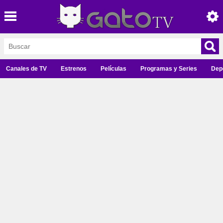
Canales de TV
Estrenos
Películas
Programas y Series
Dep