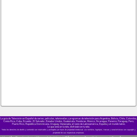
La guía de Televisión en Español de series, películas, telenovelas y programas de televisión para Argentina, Bolivia, Chile, Colombia,
Costa Rica, Cuba, Ecuador, El Salvador, Estados Unidos, Guatemala, Honduras, México, Nicaragua, Panamá, Paraguay, Perú,
Puerto Rico, República Dominicana, Uruguay, Venezuela, el resto de Latinoamérica, España y el mundo latino.
Lo que está en la tele, disfrútalo en tu tele.