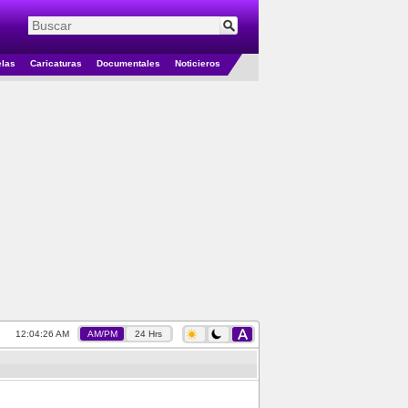
elas
Caricaturas
Documentales
Noticieros
12:04:27 AM
AM/PM
24 Hrs