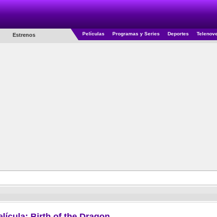
Películas
Programas y Series
Deportes
Telenov
Estrenos
elícula: Birth of the Dragon