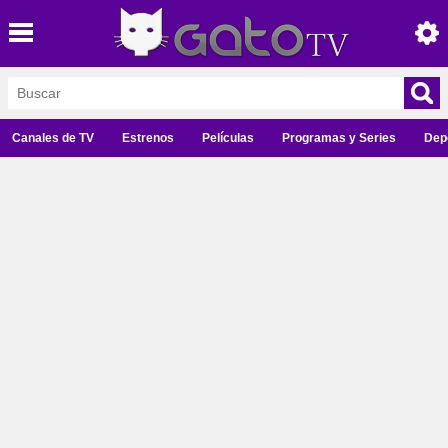
Canales de TV
Estrenos
Películas
Programas y Series
Dep