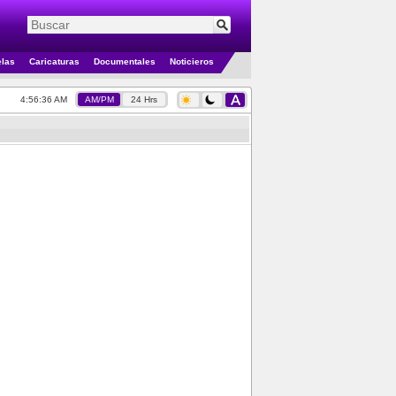
elas
Caricaturas
Documentales
Noticieros
4:56:36 AM
AM/PM
24 Hrs