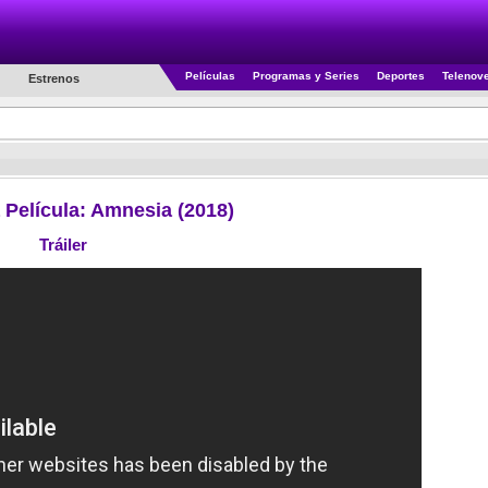
Películas
Programas y Series
Deportes
Telenov
Estrenos
a Película: Amnesia (2018)
Tráiler