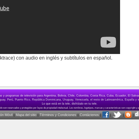
ktrace) con audio en inglés y subtítulos en español.
elas y programas de televisión para Argentina, Bolivia, Chile, Colombia, Costa Rica, Cuba, Ecuador, El Sa
ay, Perú, Puerto Rico, República Dominicana, Uruguay, Venezuela, el resto de Latinoamérica, España y e
Lo que está en la tele, disfrútalo en tu tele.
ión Móvil
|
Mapa del sitio
|
Términos y Condiciones
|
Contáctenos
|
|
|
|