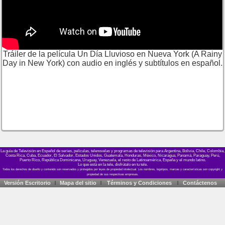
Tráiler de la película Un Día Lluvioso en Nueva York (A Rainy
Day in New York) con audio en inglés y subtítulos en español.
La guía de Televisión en Español de series, películas, telenovelas y programas de televisión para Argentina, Bolivia, Chile, Colombia,
Costa Rica, Cuba, Ecuador, El Salvador, Estados Unidos, Guatemala, Honduras, México, Nicaragua, Panamá, Paraguay, Perú,
Puerto Rico, República Dominicana, Uruguay, Venezuela, el resto de Latinoamérica, España y el mundo latino.
Lo que está en la tele, disfrútalo en tu tele.
Versión Escritorio
Mapa del sitio
Términos y Condiciones
Contáctenos
|
|
|