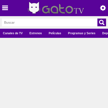
Canales de TV
Estrenos
Películas
Programas y Series
Dep