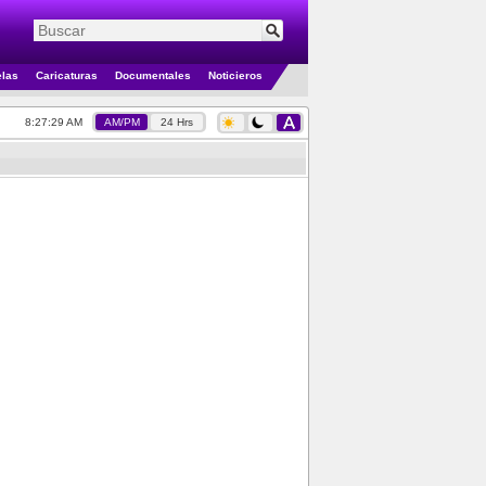
elas
Caricaturas
Documentales
Noticieros
8:27:29 AM
AM/PM
24 Hrs