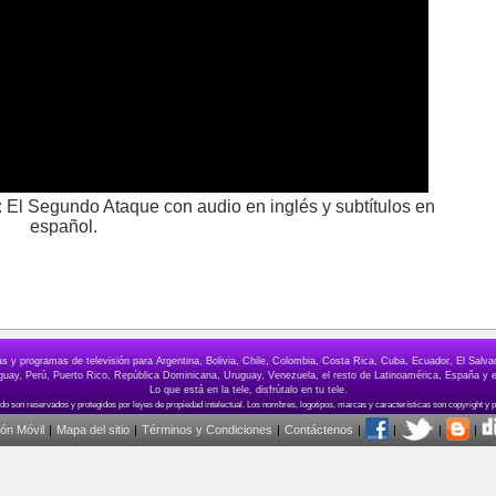
os: El Segundo Ataque con audio en inglés y subtítulos en
español.
elas y programas de televisión para Argentina, Bolivia, Chile, Colombia, Costa Rica, Cuba, Ecuador, El Sa
ay, Perú, Puerto Rico, República Dominicana, Uruguay, Venezuela, el resto de Latinoamérica, España y e
Lo que está en la tele, disfrútalo en tu tele.
ión Móvil
|
Mapa del sitio
|
Términos y Condiciones
|
Contáctenos
|
|
|
|