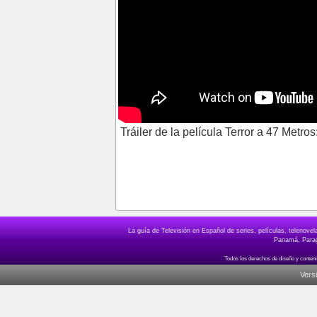
Tráiler de la película Terror a 47 Metr
La guía de Televisión en Español de series, películas, telenov
Panamá, Paragu
Vers