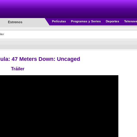
Películas
Programas y Series
Deportes
Telenov
Estrenos
ler
lícula: 47 Meters Down: Uncaged
Tráiler