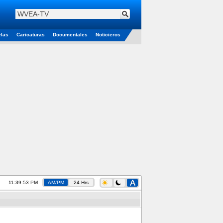
elas
Caricaturas
Documentales
Noticieros
11:39:53 PM
AM/PM
24 Hrs