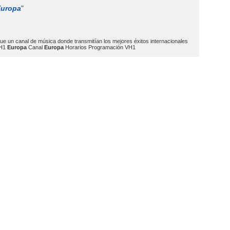
Europa
"
ue un canal de música donde transmitían los mejores éxitos internacionales
VH1
Europa
Canal
Europa
Horarios Programación VH1