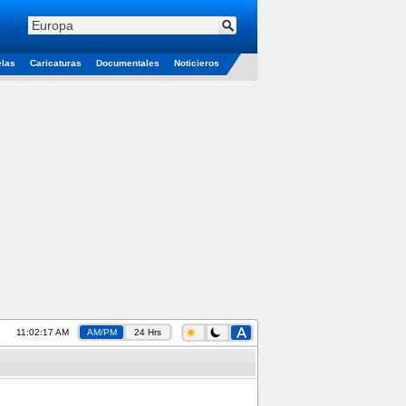
elas
Caricaturas
Documentales
Noticieros
11:02:17 AM
AM/PM
24 Hrs