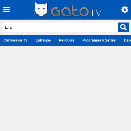
Canales de TV
Estrenos
Películas
Programas y Series
Dep