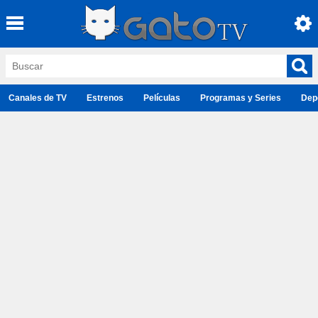
Canales de TV
Estrenos
Películas
Programas y Series
Dep