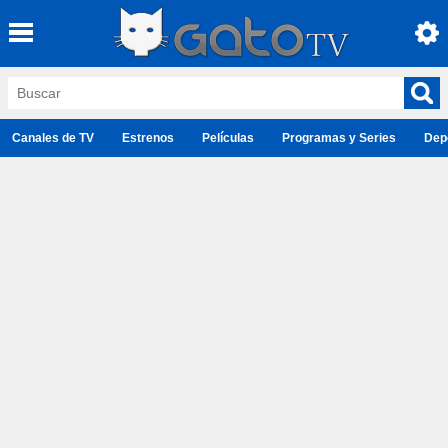
Canales de TV
Estrenos
Películas
Programas y Series
Dep