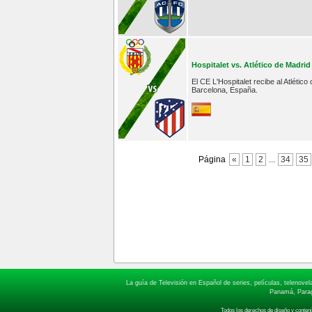
Hospitalet vs. Atlético de Madrid
El CE L'Hospitalet recibe al Atlétic
Barcelona, España.
Página
«
1
2
...
34
35
La guía de Televisión en Español de series, películas, telenov
Panamá, Paragu