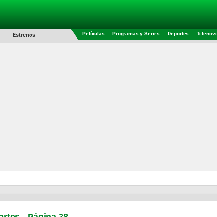
Películas
Programas y Series
Deportes
Telenov
Estrenos
rtes - Página 38