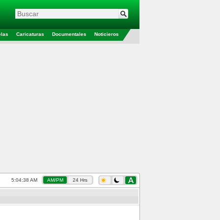
elas
Caricaturas
Documentales
Noticieros
5:04:39 AM
AM/PM
24 Hrs