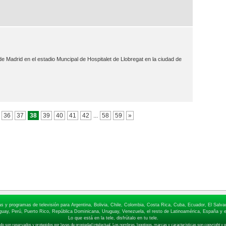
o de Madrid en el estadio Muncipal de Hospitalet de Llobregat en la ciudad de
36
37
38
39
40
41
42
...
58
59
»
elas y programas de televisión para Argentina, Bolivia, Chile, Colombia, Costa Rica, Cuba, Ecuador, El Sa
ay, Perú, Puerto Rico, República Dominicana, Uruguay, Venezuela, el resto de Latinoamérica, España y e
Lo que está en la tele, disfrútalo en tu tele.