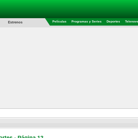
Películas
Programas y Series
Deportes
Telenov
Estrenos
rtes - Página 12