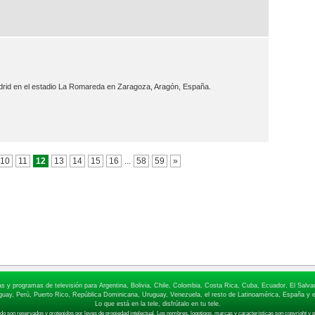
drid en el estadio La Romareda en Zaragoza, Aragón, España.
10
11
12
13
14
15
16
...
58
59
»
elas y programas de televisión para Argentina, Bolivia, Chile, Colombia, Costa Rica, Cuba, Ecuador, El Sa
ay, Perú, Puerto Rico, República Dominicana, Uruguay, Venezuela, el resto de Latinoamérica, España y e
Lo que está en la tele, disfrútalo en tu tele.