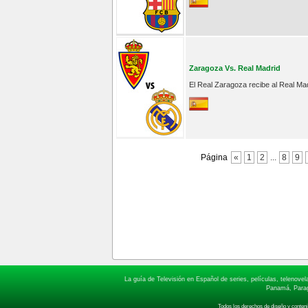
Zaragoza Vs. Real Madrid
El Real Zaragoza recibe al Real Ma
Página
«
1
2
...
8
9
La guía de Televisión en Español de series, películas, telenov
Panamá, Paragu