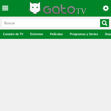
Canales de TV
Estrenos
Películas
Programas y Series
Dep