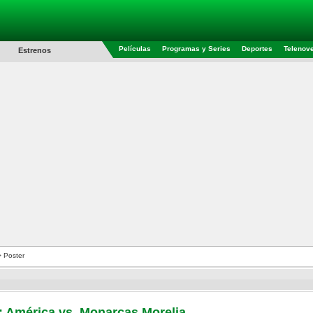
Películas
Programas y Series
Deportes
Telenov
Estrenos
 Poster
: América vs. Monarcas Morelia