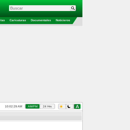
elas
Caricaturas
Documentales
Noticieros
10:02:30 AM
AM/PM
24 Hrs