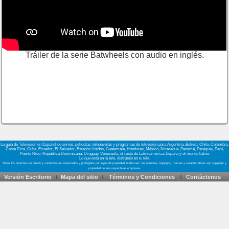
Tráiler de la serie Batwheels con audio en inglés.
La guía de Televisión en Español de series, películas, telenovelas y programas de televisión para Argentina, Bolivia, Chile, Colombia,
Costa Rica, Cuba, Ecuador, El Salvador, Estados Unidos, Guatemala, Honduras, México, Nicaragua, Panamá, Paraguay, Perú,
Puerto Rico, República Dominicana, Uruguay, Venezuela, el resto de Latinoamérica, España y el mundo latino.
Lo que está en la tele, disfrútalo en tu tele.
Versión Escritorio
Mapa del sitio
Términos y Condiciones
Contáctenos
|
|
|