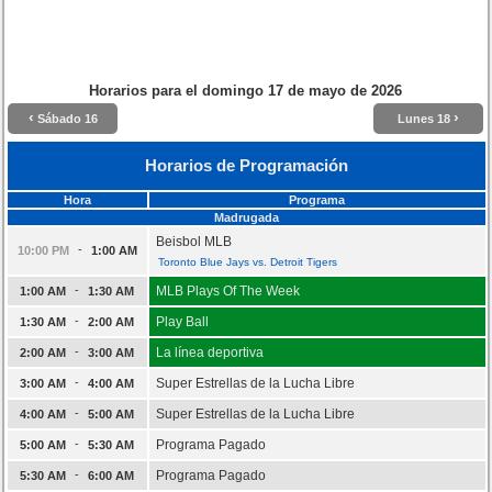
Horarios para el
domingo 17 de mayo de 2026
‹
›
Sábado 16
Lunes 18
Horarios de Programación
Hora
Programa
Madrugada
Beisbol MLB
-
10:00 PM
1:00 AM
Toronto Blue Jays vs. Detroit Tigers
-
MLB Plays Of The Week
1:00 AM
1:30 AM
-
Play Ball
1:30 AM
2:00 AM
-
La línea deportiva
2:00 AM
3:00 AM
-
Super Estrellas de la Lucha Libre
3:00 AM
4:00 AM
-
Super Estrellas de la Lucha Libre
4:00 AM
5:00 AM
-
Programa Pagado
5:00 AM
5:30 AM
-
Programa Pagado
5:30 AM
6:00 AM