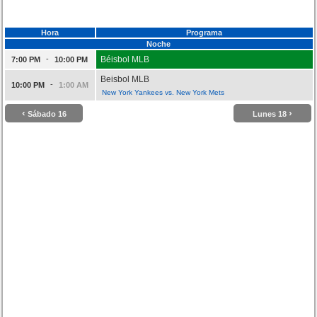
Hora
Programa
Noche
-
Béisbol MLB
7:00 PM
10:00 PM
Beisbol MLB
-
10:00 PM
1:00 AM
New York Yankees vs. New York Mets
‹
›
Sábado 16
Lunes 18