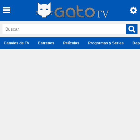
Canales de TV
Estrenos
Películas
Programas y Series
Dep