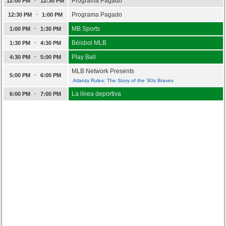
Programa Pagado
12:00 PM
12:30 PM
-
Programa Pagado
12:30 PM
1:00 PM
-
MB Sports
1:00 PM
1:30 PM
-
Béisbol MLB
1:30 PM
4:30 PM
-
Play Ball
4:30 PM
5:00 PM
MLB Network Presents
-
5:00 PM
6:00 PM
Atlanta Rules: The Story of the '90s Braves
-
La línea deportiva
6:00 PM
7:00 PM