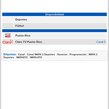
Disponibilidad
Deportes
Fútbol
Puerto Rico
Claro TV Puerto Rico
Canal 5
Etiquetas:
|
|
|
|
Canal
Canal WAPA 2 Deportes
Horarios
Programación
WAPA 2
|
|
Deportes
WAPADT2
WAPA-DT2