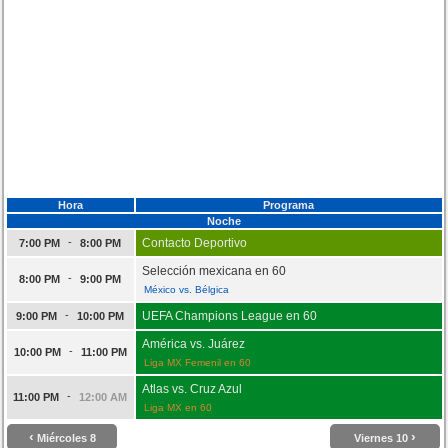
Hora
Programa
Noche
-
Contacto Deportivo
7:00 PM
8:00 PM
Selección mexicana en 60
-
8:00 PM
9:00 PM
México vs. Bélgica
-
UEFA Champions League en 60
9:00 PM
10:00 PM
América vs. Juárez
-
10:00 PM
11:00 PM
Liga MX Femenil en 60
Atlas vs. Cruz Azul
-
11:00 PM
12:00 AM
Liga MX en 60
‹
›
Miércoles 8
Viernes 10