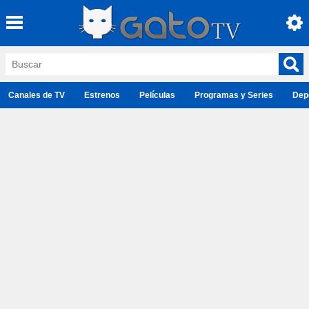
Canales de TV
Estrenos
Películas
Programas y Series
Dep