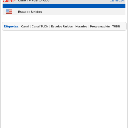
Claro TV Puerto Rico
Canal 614
Estados Unidos
Etiquetas:
|
|
|
|
|
Canal
Canal TUDN
Estados Unidos
Horarios
Programación
TUDN