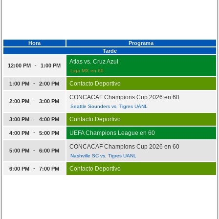
Hora
Programa
Tarde
Atlas vs. Cruz Azul
-
12:00 PM
1:00 PM
Liga MX en 60
-
Contacto Deportivo
1:00 PM
2:00 PM
CONCACAF Champions Cup 2026 en 60
-
2:00 PM
3:00 PM
Seattle Sounders vs. Tigres UANL
-
Contacto Deportivo
3:00 PM
4:00 PM
-
UEFA Champions League en 60
4:00 PM
5:00 PM
CONCACAF Champions Cup 2026 en 60
-
5:00 PM
6:00 PM
Nashville SC vs. Tigres UANL
-
Contacto Deportivo
6:00 PM
7:00 PM