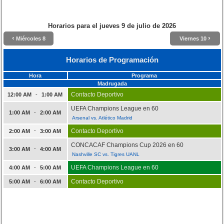
Horarios para el
jueves 9 de julio de 2026
‹
›
Miércoles 8
Viernes 10
Horarios de Programación
Hora
Programa
Madrugada
-
Contacto Deportivo
12:00 AM
1:00 AM
UEFA Champions League en 60
-
1:00 AM
2:00 AM
Arsenal vs. Atlético Madrid
-
Contacto Deportivo
2:00 AM
3:00 AM
CONCACAF Champions Cup 2026 en 60
-
3:00 AM
4:00 AM
Nashville SC vs. Tigres UANL
-
UEFA Champions League en 60
4:00 AM
5:00 AM
-
Contacto Deportivo
5:00 AM
6:00 AM