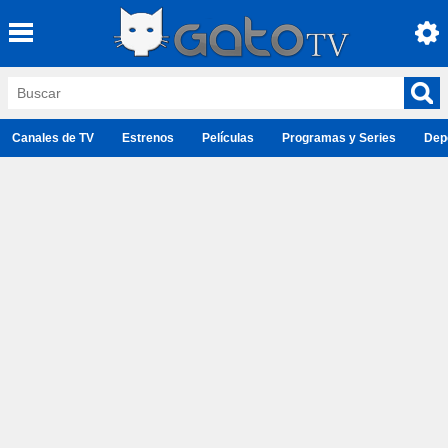
Canales de TV
Estrenos
Películas
Programas y Series
Dep