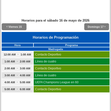
Horarios para el
sábado 16 de mayo de 2026
‹
›
Viernes 15
Domingo 17
Horarios de Programación
Hora
Programa
Madrugada
-
Contacto Deportivo
12:00 AM
1:00 AM
-
Línea de cuatro
1:00 AM
2:00 AM
-
Contacto Deportivo
2:00 AM
3:00 AM
-
Línea de cuatro
3:00 AM
4:00 AM
-
UEFA Champions League en 60
4:00 AM
5:00 AM
-
Contacto Deportivo
5:00 AM
6:00 AM