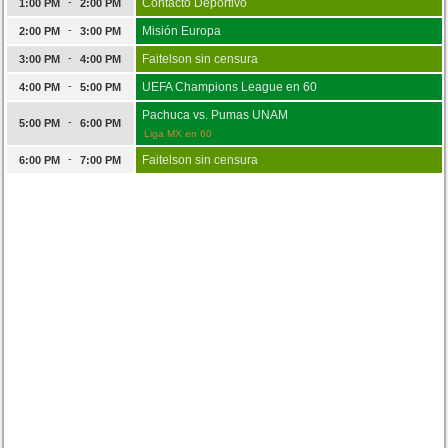
-
Contacto Deportivo
1:00 PM
2:00 PM
-
Misión Europa
2:00 PM
3:00 PM
-
Faitelson sin censura
3:00 PM
4:00 PM
-
UEFA Champions League en 60
4:00 PM
5:00 PM
Pachuca vs. Pumas UNAM
-
5:00 PM
6:00 PM
Liga MX en 60
-
Faitelson sin censura
6:00 PM
7:00 PM