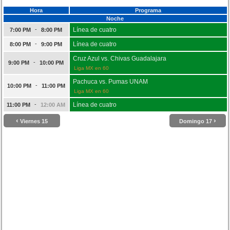
Hora
Programa
Noche
-
Línea de cuatro
7:00 PM
8:00 PM
-
Línea de cuatro
8:00 PM
9:00 PM
Cruz Azul vs. Chivas Guadalajara
-
9:00 PM
10:00 PM
Liga MX en 60
Pachuca vs. Pumas UNAM
-
10:00 PM
11:00 PM
Liga MX en 60
-
Línea de cuatro
11:00 PM
12:00 AM
‹
›
Viernes 15
Domingo 17