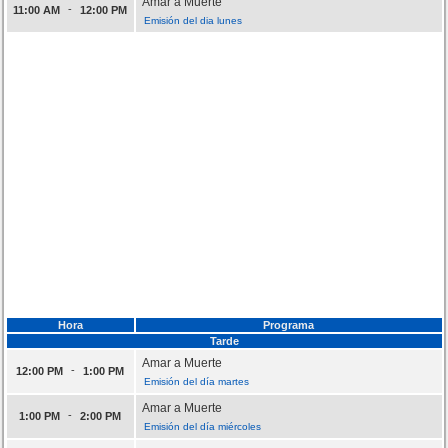
Amar a Muerte
-
11:00 AM
12:00 PM
Emisión del dia lunes
Hora
Programa
Tarde
Amar a Muerte
-
12:00 PM
1:00 PM
Emisión del día martes
Amar a Muerte
-
1:00 PM
2:00 PM
Emisión del día miércoles