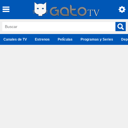
Canales de TV
Estrenos
Películas
Programas y Series
Dep