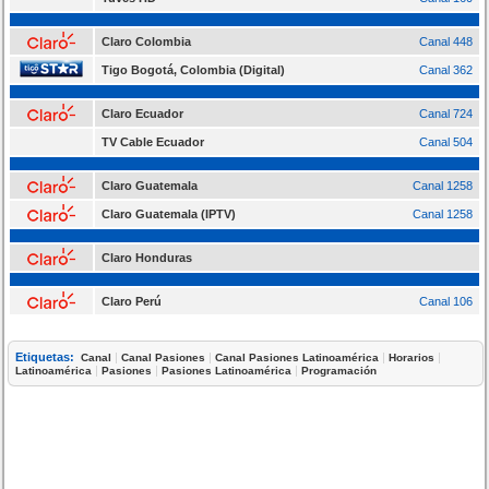
Claro Colombia
Canal 448
Tigo Bogotá, Colombia (Digital)
Canal 362
Claro Ecuador
Canal 724
TV Cable Ecuador
Canal 504
Claro Guatemala
Canal 1258
Claro Guatemala (IPTV)
Canal 1258
Claro Honduras
Claro Perú
Canal 106
Etiquetas:
|
|
|
|
Canal
Canal Pasiones
Canal Pasiones Latinoamérica
Horarios
|
|
|
Latinoamérica
Pasiones
Pasiones Latinoamérica
Programación