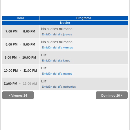
Hora
Programa
Noche
No sueltes mi mano
-
7:00 PM
8:00 PM
Emisión del día jueves
No sueltes mi mano
-
8:00 PM
9:00 PM
Emisión del día viernes
Elif
-
9:00 PM
10:00 PM
Emisión del dia lunes
Elif
-
10:00 PM
11:00 PM
Emisión del día martes
Elif
-
11:00 PM
12:00 AM
Emisión del día miércoles
‹
›
Viernes 24
Domingo 26