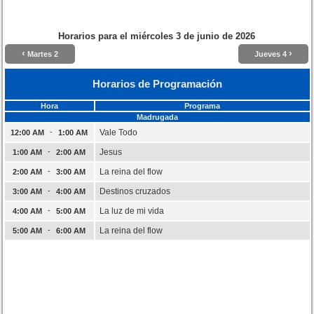
Horarios para el
miércoles 3 de junio de 2026
‹
›
Martes 2
Jueves 4
Horarios de Programación
Hora
Programa
Madrugada
-
Vale Todo
12:00 AM
1:00 AM
-
Jesus
1:00 AM
2:00 AM
-
La reina del flow
2:00 AM
3:00 AM
-
Destinos cruzados
3:00 AM
4:00 AM
-
La luz de mi vida
4:00 AM
5:00 AM
-
La reina del flow
5:00 AM
6:00 AM