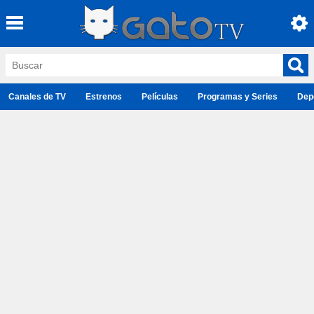
Canales de TV
Estrenos
Películas
Programas y Series
Dep