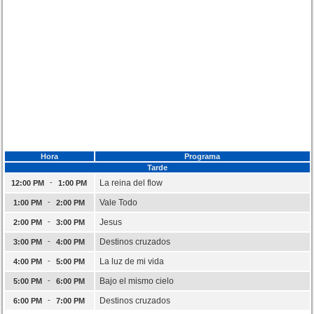
Hora
Programa
Tarde
-
La reina del flow
12:00 PM
1:00 PM
-
Vale Todo
1:00 PM
2:00 PM
-
Jesus
2:00 PM
3:00 PM
-
Destinos cruzados
3:00 PM
4:00 PM
-
La luz de mi vida
4:00 PM
5:00 PM
-
Bajo el mismo cielo
5:00 PM
6:00 PM
-
Destinos cruzados
6:00 PM
7:00 PM