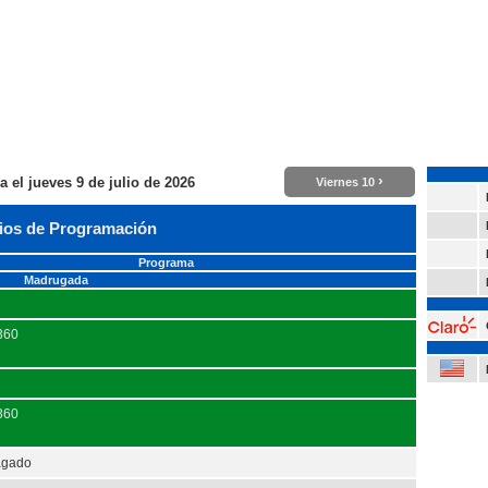
›
ra el
jueves 9 de julio de 2026
Viernes 10
ios de Programación
Programa
Madrugada
 360
 360
agado