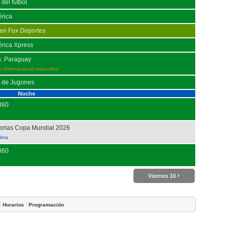
del fútbol
érica
 en Fox Deportes
érica Xpress
s. Paraguay
o internacional masculino
to de Jugones
Noche
 360
torias Copa Mundial 2026
tina
 360
›
Viernes 10
|
|
Horarios
Programación