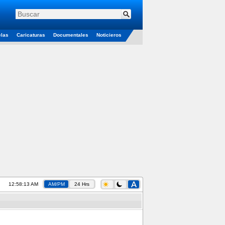
elas
Caricaturas
Documentales
Noticieros
12:58:14 AM
AM/PM
24 Hrs