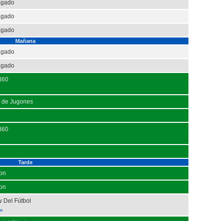
agado
agado
agado
Mañana
agado
agado
 360
to de Jugones
 360
Tarde
ion
ion
 Del Fútbol
ne