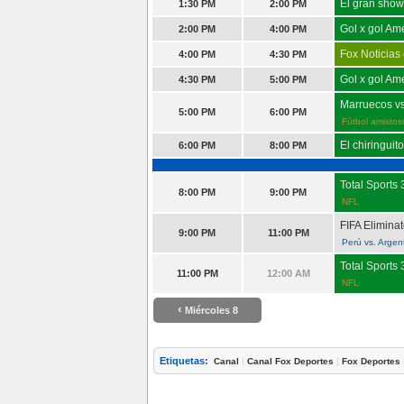
El gran show 
1:30 PM
2:00 PM
Gol x gol Am
2:00 PM
4:00 PM
Fox Noticias
4:00 PM
4:30 PM
Gol x gol Am
4:30 PM
5:00 PM
Marruecos v
5:00 PM
6:00 PM
Fútbol amistos
El chiringui
6:00 PM
8:00 PM
Total Sports
8:00 PM
9:00 PM
NFL
FIFA Elimina
9:00 PM
11:00 PM
Perú vs. Argen
Total Sports
11:00 PM
12:00 AM
NFL
‹
Miércoles 8
Etiquetas:
|
|
Canal
Canal Fox Deportes
Fox Deportes