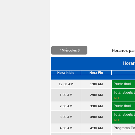
‹
Horarios pa
Miércoles 8
Horar
Hora Inicio
Hora Fin
Punto final
12:00 AM
1:00 AM
Total Sports
1:00 AM
2:00 AM
NFL
Punto final
2:00 AM
3:00 AM
Total Sports
3:00 AM
4:00 AM
NFL
Programa P
4:00 AM
4:30 AM