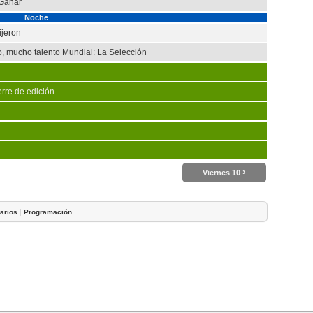
 Ganar
Noche
ijeron
o, mucho talento Mundial: La Selección
erre de edición
›
Viernes 10
|
arios
Programación