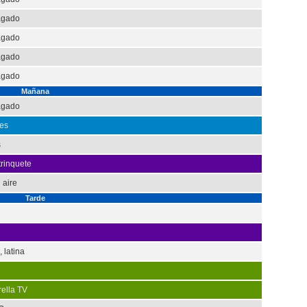
agado
agado
agado
agado
Mañana
agado
es
s
rinquete
 aire
Tarde
 latina
rella TV