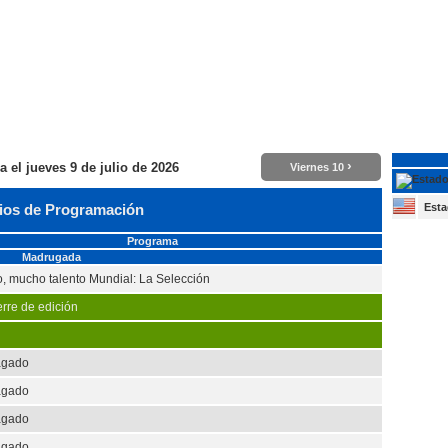
›
ra el
jueves 9 de julio de 2026
Viernes 10
Esta
ios de Programación
Programa
Madrugada
o, mucho talento Mundial: La Selección
erre de edición
agado
agado
agado
agado