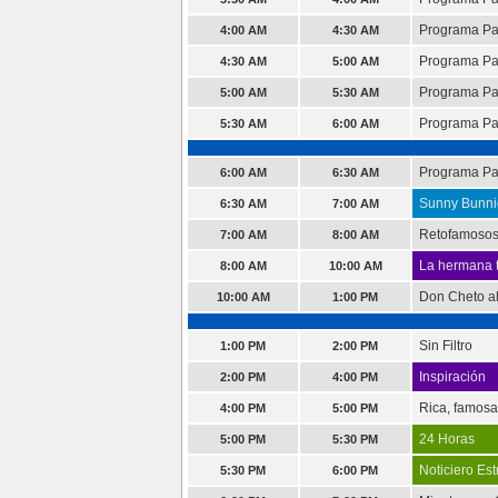
Programa P
4:00 AM
4:30 AM
Programa P
4:30 AM
5:00 AM
Programa P
5:00 AM
5:30 AM
Programa P
5:30 AM
6:00 AM
Programa P
6:00 AM
6:30 AM
Sunny Bunni
6:30 AM
7:00 AM
Retofamoso
7:00 AM
8:00 AM
La hermana t
8:00 AM
10:00 AM
Don Cheto al
10:00 AM
1:00 PM
Sin Filtro
1:00 PM
2:00 PM
Inspiración
2:00 PM
4:00 PM
Rica, famosa,
4:00 PM
5:00 PM
24 Horas
5:00 PM
5:30 PM
Noticiero Est
5:30 PM
6:00 PM