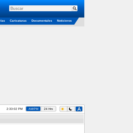
elas
Caricaturas
Documentales
Noticieros
2:33:03 PM
AM/PM
24 Hrs