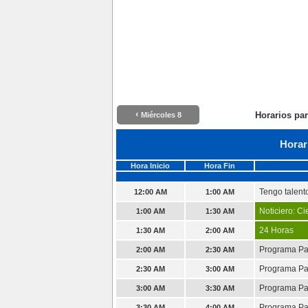
‹
Horarios pa
Miércoles 8
Horar
Hora Inicio
Hora Fin
Tengo talent
12:00 AM
1:00 AM
Noticiero: Ci
1:00 AM
1:30 AM
24 Horas
1:30 AM
2:00 AM
Programa P
2:00 AM
2:30 AM
Programa P
2:30 AM
3:00 AM
Programa P
3:00 AM
3:30 AM
Programa P
3:30 AM
4:00 AM