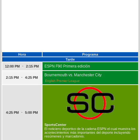
Hora
Programa
Tarde
-
ESPN F90 Primera edición
12:00 PM
2:15 PM
Bournemouth vs. Manchester City
-
2:15 PM
4:25 PM
English Premier League
-
4:25 PM
5:00 PM
SportsCenter
El noticiero deportivo de la cadena ESPN el cual muestra los
acontecimientos más importantes del deporte incluyendo
resúmenes y marcadores.