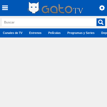
Canales de TV
Estrenos
Películas
Programas y Series
Dep