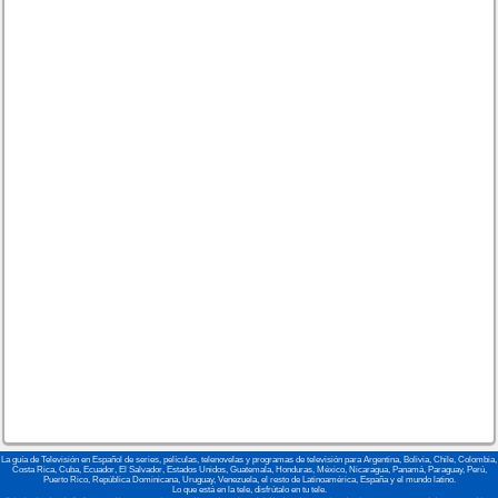
La guía de Televisión en Español de series, películas, telenovelas y programas de televisión para Argentina, Bolivia, Chile, Colombia,
Costa Rica, Cuba, Ecuador, El Salvador, Estados Unidos, Guatemala, Honduras, México, Nicaragua, Panamá, Paraguay, Perú,
Puerto Rico, República Dominicana, Uruguay, Venezuela, el resto de Latinoamérica, España y el mundo latino.
Lo que está en la tele, disfrútalo en tu tele.