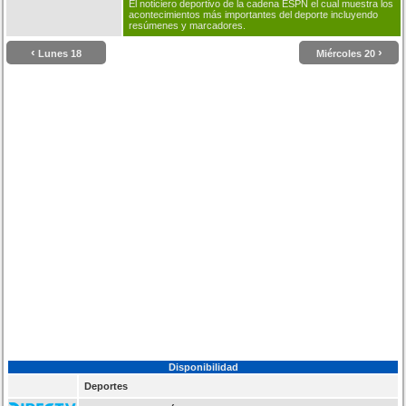
El noticiero deportivo de la cadena ESPN el cual muestra los
acontecimientos más importantes del deporte incluyendo
resúmenes y marcadores.
‹
›
Lunes 18
Miércoles 20
Disponibilidad
Deportes