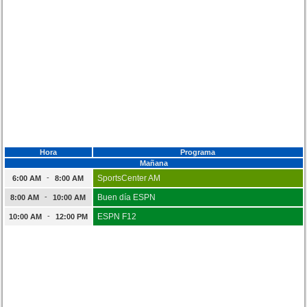
Hora
Programa
Mañana
-
SportsCenter AM
6:00 AM
8:00 AM
-
Buen día ESPN
8:00 AM
10:00 AM
-
ESPN F12
10:00 AM
12:00 PM