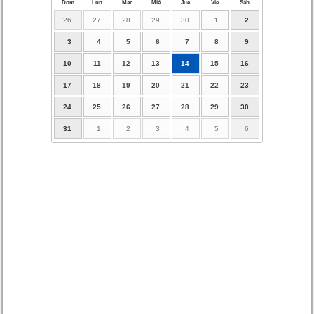
Dom
Lun
Mar
Mié
Jue
Vie
Sáb
26
27
28
29
30
1
2
3
4
5
6
7
8
9
10
11
12
13
14
15
16
17
18
19
20
21
22
23
24
25
26
27
28
29
30
31
1
2
3
4
5
6