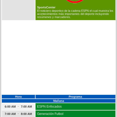
SportsCenter
El noticiero deportivo de la cadena ESPN el cual muestra los
acontecimientos más importantes del deporte incluyendo
resúmenes y marcadores.
Hora
Programa
Mañana
-
ESPN Enfocados
6:00 AM
7:00 AM
-
Generación Futbol
7:00 AM
8:00 AM