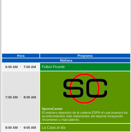
Hora
Programa
Mañana
-
Futbol Picante
6:00 AM
7:00 AM
-
7:00 AM
8:00 AM
SportsCenter
El noticiero deportivo de la cadena ESPN el cual muestra los
acontecimientos más importantes del deporte incluyendo
resúmenes y marcadores.
-
La Copa al día
8:00 AM
9:00 AM