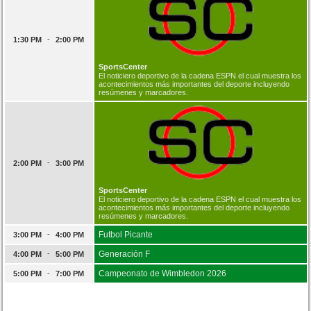
-
1:30 PM
2:00 PM
SportsCenter
El noticiero deportivo de la cadena ESPN el cual muestra los
acontecimientos más importantes del deporte incluyendo
resúmenes y marcadores.
-
2:00 PM
3:00 PM
SportsCenter
El noticiero deportivo de la cadena ESPN el cual muestra los
acontecimientos más importantes del deporte incluyendo
resúmenes y marcadores.
-
Futbol Picante
3:00 PM
4:00 PM
-
Generación F
4:00 PM
5:00 PM
-
Campeonato de Wimbledon 2026
5:00 PM
7:00 PM