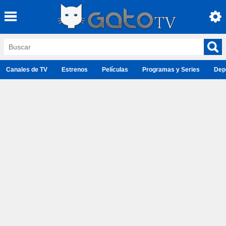
Canales de TV
Estrenos
Películas
Programas y Series
Dep