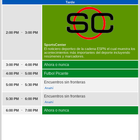
Tarde
-
2:00 PM
3:00 PM
SportsCenter
El noticiero deportivo de la cadena ESPN el cual muestra los
acontecimientos más importantes del deporte incluyendo
resúmenes y marcadores.
-
Ahora o nunca
3:00 PM
4:00 PM
-
Futbol Picante
4:00 PM
5:00 PM
Encuentros sin fronteras
-
5:00 PM
5:30 PM
Anahí
Encuentros sin fronteras
-
5:30 PM
6:00 PM
Anahí
-
Ahora o nunca
6:00 PM
7:00 PM