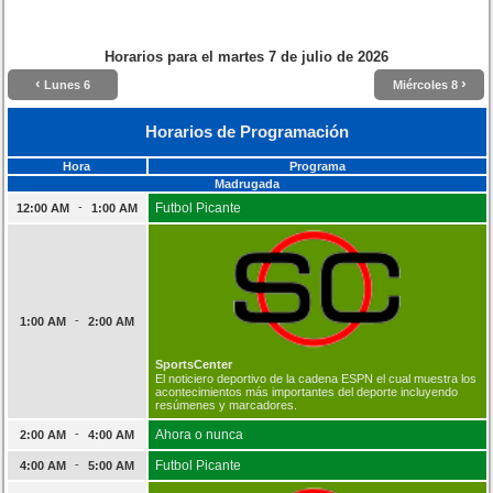
Horarios para el
martes 7 de julio de 2026
‹
›
Lunes 6
Miércoles 8
Horarios de Programación
Hora
Programa
Madrugada
-
Futbol Picante
12:00 AM
1:00 AM
-
1:00 AM
2:00 AM
SportsCenter
El noticiero deportivo de la cadena ESPN el cual muestra los
acontecimientos más importantes del deporte incluyendo
resúmenes y marcadores.
-
Ahora o nunca
2:00 AM
4:00 AM
-
Futbol Picante
4:00 AM
5:00 AM