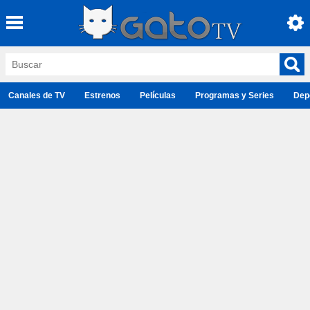
Canales de TV
Estrenos
Películas
Programas y Series
Dep