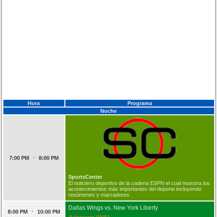
Hora
Programa
Noche
-
7:00 PM
8:00 PM
SportsCenter
El noticiero deportivo de la cadena ESPN el cual muestra los
acontecimientos más importantes del deporte incluyendo
resúmenes y marcadores.
Dallas Wings vs. New York Liberty
-
8:00 PM
10:00 PM
Baloncesto WNBA