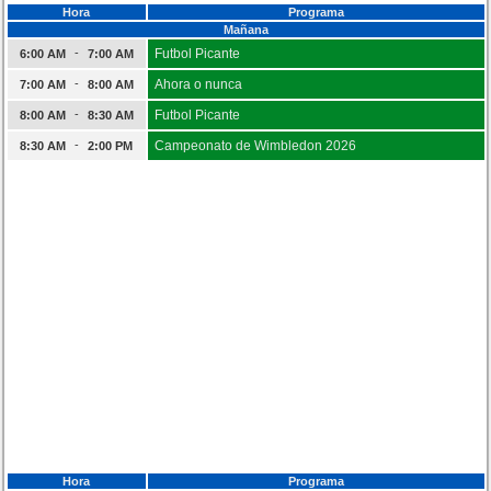
Hora
Programa
Mañana
-
Futbol Picante
6:00 AM
7:00 AM
-
Ahora o nunca
7:00 AM
8:00 AM
-
Futbol Picante
8:00 AM
8:30 AM
-
Campeonato de Wimbledon 2026
8:30 AM
2:00 PM
Hora
Programa