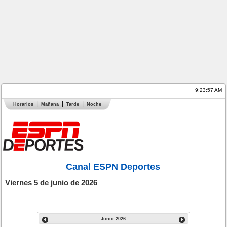
9:23:57 AM
Horarios
Mañana
Tarde
Noche
Canal ESPN Deportes
Viernes 5 de junio de 2026
Junio
2026