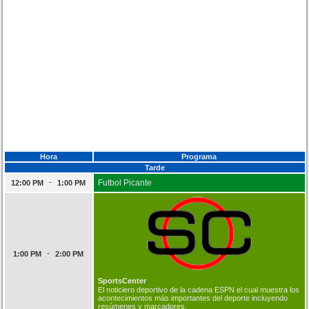
Hora
Programa
Tarde
-
Futbol Picante
12:00 PM
1:00 PM
-
1:00 PM
2:00 PM
SportsCenter
El noticiero deportivo de la cadena ESPN el cual muestra los
acontecimientos más importantes del deporte incluyendo
resúmenes y marcadores.