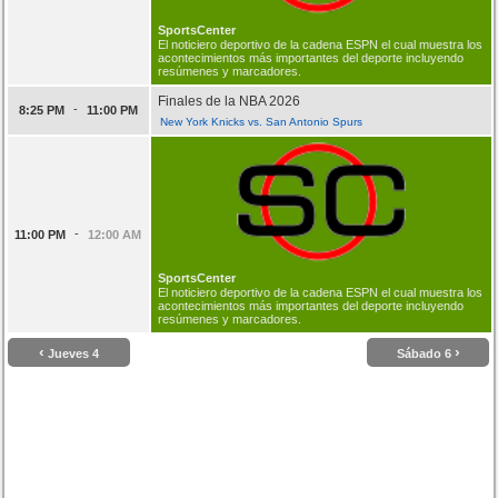
SportsCenter
El noticiero deportivo de la cadena ESPN el cual muestra los
acontecimientos más importantes del deporte incluyendo
resúmenes y marcadores.
Finales de la NBA 2026
-
8:25 PM
11:00 PM
New York Knicks vs. San Antonio Spurs
-
11:00 PM
12:00 AM
SportsCenter
El noticiero deportivo de la cadena ESPN el cual muestra los
acontecimientos más importantes del deporte incluyendo
resúmenes y marcadores.
‹
›
Jueves 4
Sábado 6