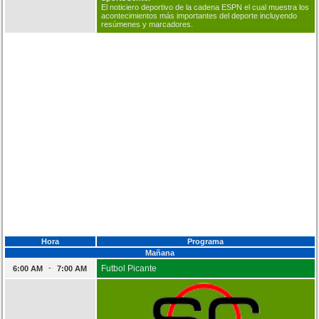
El noticiero deportivo de la cadena ESPN el cual muestra los
acontecimientos más importantes del deporte incluyendo
resúmenes y marcadores.
Hora
Programa
Mañana
-
Futbol Picante
6:00 AM
7:00 AM