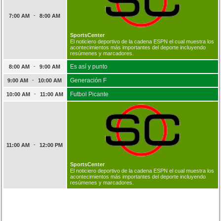
-
7:00 AM
8:00 AM
SportsCenter
El noticiero deportivo de la cadena ESPN el cual muestra los
acontecimientos más importantes del deporte incluyendo
resúmenes y marcadores.
-
Es así y punto
8:00 AM
9:00 AM
-
Generación F
9:00 AM
10:00 AM
-
Futbol Picante
10:00 AM
11:00 AM
-
11:00 AM
12:00 PM
SportsCenter
El noticiero deportivo de la cadena ESPN el cual muestra los
acontecimientos más importantes del deporte incluyendo
resúmenes y marcadores.