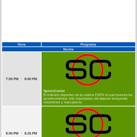
Hora
Programa
Noche
-
7:00 PM
8:00 PM
SportsCenter
El noticiero deportivo de la cadena ESPN el cual muestra los
acontecimientos más importantes del deporte incluyendo
resúmenes y marcadores.
-
8:00 PM
8:25 PM