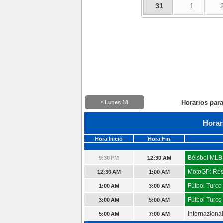
31
1
‹
Horarios para
Lunes 18
Horar
Hora Inicio
Hora Fin
Béisbol MLB
9:30 PM
12:30 AM
MotoGP: Re
12:30 AM
1:00 AM
Fútbol Turco
1:00 AM
3:00 AM
Fútbol Turco
3:00 AM
5:00 AM
Internazional
5:00 AM
7:00 AM