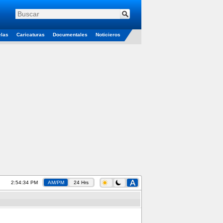
elas
Caricaturas
Documentales
Noticieros
2:54:35 PM
AM/PM
24 Hrs