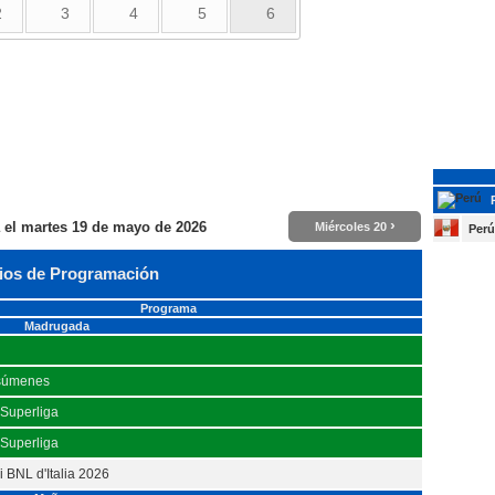
2
3
4
5
6
›
 el
martes 19 de mayo de 2026
Miércoles 20
Perú
ios de Programación
Programa
Madrugada
súmenes
 Superliga
 Superliga
i BNL d'Italia 2026