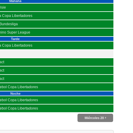
Mañana
isie
a Copa Libertadores
 Bundesliga
nino Super League
Tarde
a Copa Libertadores
ct
ct
ct
ebol Copa Libertadores
Noche
ebol Copa Libertadores
ebol Copa Libertadores
›
Miércoles 20