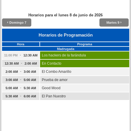
Horarios para el
lunes 8 de junio de 2026
‹
›
Domingo 7
Martes 9
Horarios de Programación
Hora
Programa
Madrugada
-
Los hackers de la farándula
11:00 PM
12:30 AM
-
En Contacto
12:30 AM
2:00 AM
-
El Combo Amarillo
2:00 AM
3:00 AM
-
Prueba de amor
3:00 AM
5:00 AM
-
Good Mood
5:00 AM
5:30 AM
-
El Pan Nuestro
5:30 AM
6:00 AM