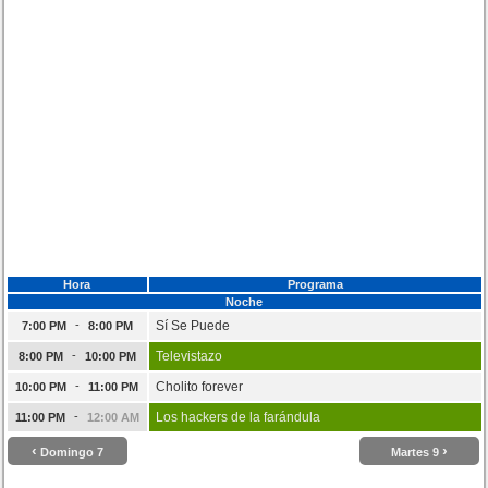
Hora
Programa
Noche
-
Sí Se Puede
7:00 PM
8:00 PM
-
Televistazo
8:00 PM
10:00 PM
-
Cholito forever
10:00 PM
11:00 PM
-
Los hackers de la farándula
11:00 PM
12:00 AM
‹
›
Domingo 7
Martes 9