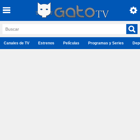
Canales de TV
Estrenos
Películas
Programas y Series
Dep