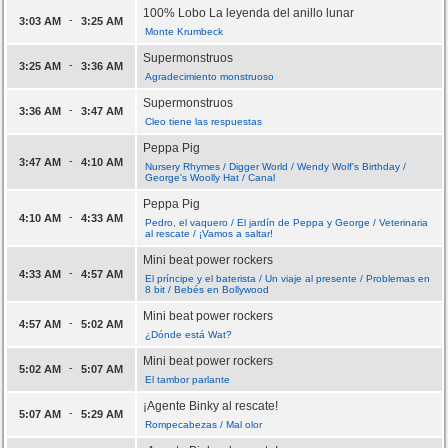
100% Lobo La leyenda del anillo lunar
-
3:03 AM
3:25 AM
Monte Krumbeck
Supermonstruos
-
3:25 AM
3:36 AM
Agradecimiento monstruoso
Supermonstruos
-
3:36 AM
3:47 AM
Cleo tiene las respuestas
Peppa Pig
-
3:47 AM
4:10 AM
Nursery Rhymes / Digger World / Wendy Wolf's Birthday /
George's Woolly Hat / Canal
Peppa Pig
-
4:10 AM
4:33 AM
Pedro, el vaquero / El jardín de Peppa y George / Veterinaria
al rescate / ¡Vamos a saltar!
Mini beat power rockers
-
4:33 AM
4:57 AM
El príncipe y el baterista / Un viaje al presente / Problemas en
8 bit / Bebés en Bollywood
Mini beat power rockers
-
4:57 AM
5:02 AM
¿Dónde está Wat?
Mini beat power rockers
-
5:02 AM
5:07 AM
El tambor parlante
¡Agente Binky al rescate!
-
5:07 AM
5:29 AM
Rompecabezas / Mal olor