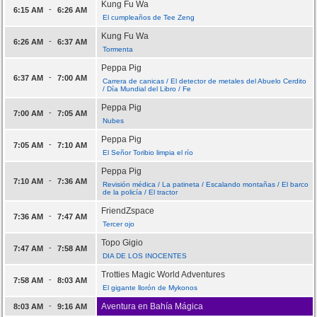
Kung Fu Wa
-
6:15 AM
6:26 AM
El cumpleaños de Tee Zeng
Kung Fu Wa
-
6:26 AM
6:37 AM
Tormenta
Peppa Pig
-
6:37 AM
7:00 AM
Carrera de canicas / El detector de metales del Abuelo Cerdito
/ Día Mundial del Libro / Fe
Peppa Pig
-
7:00 AM
7:05 AM
Nubes
Peppa Pig
-
7:05 AM
7:10 AM
El Señor Toribio limpia el río
Peppa Pig
-
7:10 AM
7:36 AM
Revisión médica / La patineta / Escalando montañas / El barco
de la policía / El tractor
FriendZspace
-
7:36 AM
7:47 AM
Tercer ojo
Topo Gigio
-
7:47 AM
7:58 AM
DIA DE LOS INOCENTES
Trotties Magic World Adventures
-
7:58 AM
8:03 AM
El gigante llorón de Mykonos
-
Aventura en Bahía Mágica
8:03 AM
9:16 AM