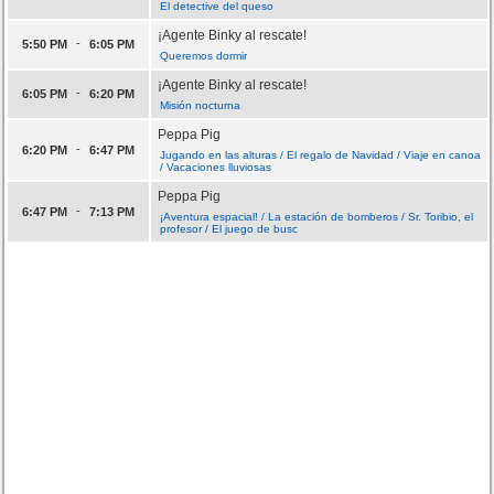
El detective del queso
¡Agente Binky al rescate!
-
5:50 PM
6:05 PM
Queremos dormir
¡Agente Binky al rescate!
-
6:05 PM
6:20 PM
Misión nocturna
Peppa Pig
-
6:20 PM
6:47 PM
Jugando en las alturas / El regalo de Navidad / Viaje en canoa
/ Vacaciones lluviosas
Peppa Pig
-
6:47 PM
7:13 PM
¡Aventura espacial! / La estación de bomberos / Sr. Toribio, el
profesor / El juego de busc