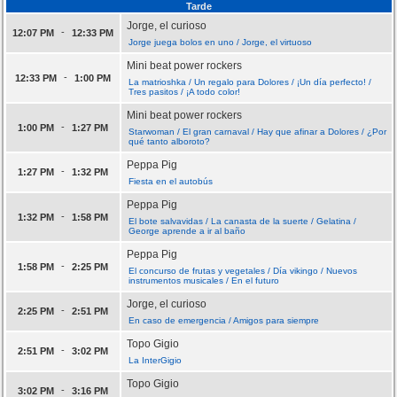
Tarde
Jorge, el curioso
-
12:07 PM
12:33 PM
Jorge juega bolos en uno / Jorge, el virtuoso
Mini beat power rockers
-
12:33 PM
1:00 PM
La matrioshka / Un regalo para Dolores / ¡Un día perfecto! /
Tres pasitos / ¡A todo color!
Mini beat power rockers
-
1:00 PM
1:27 PM
Starwoman / El gran carnaval / Hay que afinar a Dolores / ¿Por
qué tanto alboroto?
Peppa Pig
-
1:27 PM
1:32 PM
Fiesta en el autobús
Peppa Pig
-
1:32 PM
1:58 PM
El bote salvavidas / La canasta de la suerte / Gelatina /
George aprende a ir al baño
Peppa Pig
-
1:58 PM
2:25 PM
El concurso de frutas y vegetales / Día vikingo / Nuevos
instrumentos musicales / En el futuro
Jorge, el curioso
-
2:25 PM
2:51 PM
En caso de emergencia / Amigos para siempre
Topo Gigio
-
2:51 PM
3:02 PM
La InterGigio
Topo Gigio
-
3:02 PM
3:16 PM