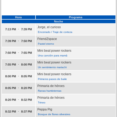
Hora
Programa
Noche
Jorge, el curioso
-
7:13 PM
7:39 PM
Encerrado / Traje de corteza
FriendZspace
-
7:39 PM
7:50 PM
Pastel eterno
Mini beat power rockers
-
7:50 PM
7:55 PM
Una canción para mamá
Mini beat power rockers
-
7:55 PM
8:00 PM
Un sentimiento mariachi
Mini beat power rockers
-
8:00 PM
8:05 PM
Primeros pasos de baile
Primaria de héroes
-
8:05 PM
8:20 PM
Ranas hambrientas
Primaria de héroes
-
8:20 PM
8:32 PM
Trineo
Peppa Pig
-
8:32 PM
8:37 PM
Bosque de flores silvestres