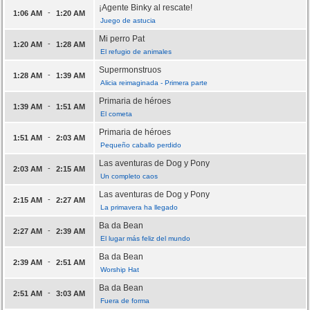
¡Agente Binky al rescate!
-
1:06 AM
1:20 AM
Juego de astucia
Mi perro Pat
-
1:20 AM
1:28 AM
El refugio de animales
Supermonstruos
-
1:28 AM
1:39 AM
Alicia reimaginada - Primera parte
Primaria de héroes
-
1:39 AM
1:51 AM
El cometa
Primaria de héroes
-
1:51 AM
2:03 AM
Pequeño caballo perdido
Las aventuras de Dog y Pony
-
2:03 AM
2:15 AM
Un completo caos
Las aventuras de Dog y Pony
-
2:15 AM
2:27 AM
La primavera ha llegado
Ba da Bean
-
2:27 AM
2:39 AM
El lugar más feliz del mundo
Ba da Bean
-
2:39 AM
2:51 AM
Worship Hat
Ba da Bean
-
2:51 AM
3:03 AM
Fuera de forma