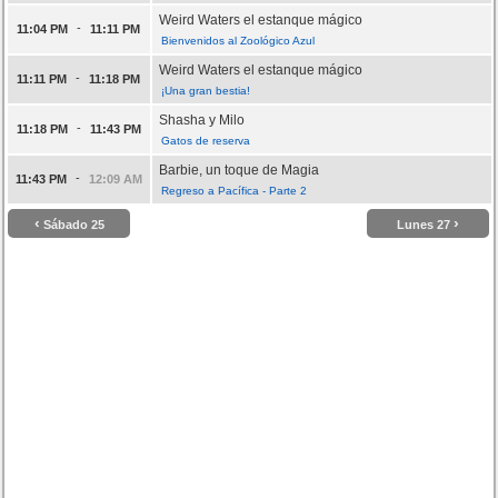
Weird Waters el estanque mágico
-
11:04 PM
11:11 PM
Bienvenidos al Zoológico Azul
Weird Waters el estanque mágico
-
11:11 PM
11:18 PM
¡Una gran bestia!
Shasha y Milo
-
11:18 PM
11:43 PM
Gatos de reserva
Barbie, un toque de Magia
-
11:43 PM
12:09 AM
Regreso a Pacífica - Parte 2
‹
›
Sábado 25
Lunes 27