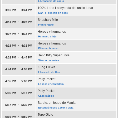
El concurso de canto
100% Lobo La leyenda del anillo lunar
-
3:16 PM
3:41 PM
Iván, el experto en osos
Shasha y Milo
-
3:41 PM
4:07 PM
Frankengato
Héroes y hermanos
-
4:07 PM
4:18 PM
Hermano e hijo
Héroes y hermanos
-
4:18 PM
4:32 PM
El futuro borroso
Hello Kitty Super Style!
-
4:32 PM
4:44 PM
Siendo honestas
Kung Fu Wa
-
4:44 PM
4:55 PM
El secreto de Hao
Polly Pocket
-
4:55 PM
5:06 PM
La rosa encantadora
Polly Pocket
-
5:06 PM
5:17 PM
Caos mágico
Barbie, un toque de Magia
-
5:17 PM
5:39 PM
Escondiéndose a plena vista
Topo Gigio
-
5:39 PM
5:50 PM