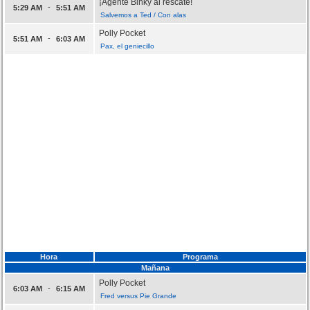
¡Agente Binky al rescate!
-
5:29 AM
5:51 AM
Salvemos a Ted / Con alas
Polly Pocket
-
5:51 AM
6:03 AM
Pax, el geniecillo
Hora
Programa
Mañana
Polly Pocket
-
6:03 AM
6:15 AM
Fred versus Pie Grande