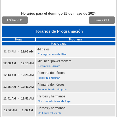
Horarios para el
domingo 26 de mayo de 2024
‹
›
Sábado 25
Lunes 27
Horarios de Programación
Hora
Programa
Madrugada
44 gatos
-
11:53 PM
12:08 AM
El amigo nuevo de Pilou
Mini beat power rockers
-
12:08 AM
12:13 AM
¡Despierta, Carlos!
Primaria de héroes
-
12:13 AM
12:25 AM
Ideas que rebotan
Primaria de héroes
-
12:25 AM
12:41 AM
Torre inclinada, sin pizza
Héroes y hermanos
-
12:41 AM
12:52 AM
Ni un cabello fuera de lugar
Héroes y hermanos
-
12:52 AM
1:06 AM
Un futuro reluciente