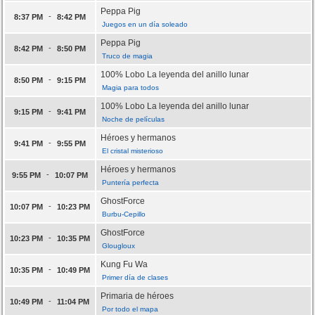
Peppa Pig
-
8:37 PM
8:42 PM
Juegos en un día soleado
Peppa Pig
-
8:42 PM
8:50 PM
Truco de magia
100% Lobo La leyenda del anillo lunar
-
8:50 PM
9:15 PM
Magia para todos
100% Lobo La leyenda del anillo lunar
-
9:15 PM
9:41 PM
Noche de películas
Héroes y hermanos
-
9:41 PM
9:55 PM
El cristal misterioso
Héroes y hermanos
-
9:55 PM
10:07 PM
Puntería perfecta
GhostForce
-
10:07 PM
10:23 PM
Burbu-Cepillo
GhostForce
-
10:23 PM
10:35 PM
Glougloux
Kung Fu Wa
-
10:35 PM
10:49 PM
Primer día de clases
Primaria de héroes
-
10:49 PM
11:04 PM
Por todo el mapa