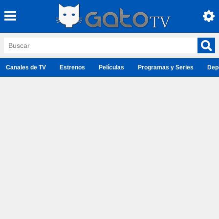
Canales de TV
Estrenos
Películas
Programas y Series
Dep