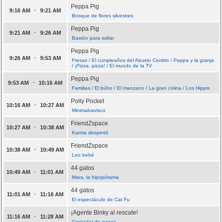
Peppa Pig
-
9:16 AM
9:21 AM
Bosque de flores silvestres
Peppa Pig
-
9:21 AM
9:26 AM
Bastón para saltar
Peppa Pig
-
9:26 AM
9:53 AM
Fresas / El cumpleaños del Abuelo Cerdito / Peppa y la granja
/ ¡Pizza, pizza! / El mundo de la TV
Peppa Pig
-
9:53 AM
10:16 AM
Familias / El búho / El manzano / La gran colina / Los Hippis
Polly Pocket
-
10:16 AM
10:27 AM
Minimalvavisco
FriendZspace
-
10:27 AM
10:38 AM
Karma despertó
FriendZspace
-
10:38 AM
10:49 AM
Leo bebé
44 gatos
-
10:49 AM
11:01 AM
Mara, la hipopótama
44 gatos
-
11:01 AM
11:16 AM
El espectáculo de Cat Fu
¡Agente Binky al rescate!
-
11:16 AM
11:28 AM
Contador de pasos