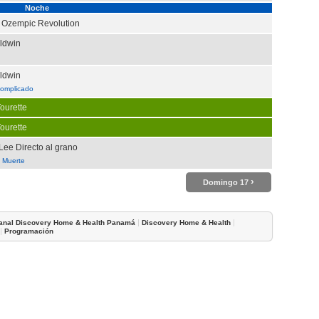
Noche
 Ozempic Revolution
aldwin
aldwin
complicado
ourette
ourette
Lee Directo al grano
a Muerte
›
Domingo 17
|
|
anal Discovery Home & Health Panamá
Discovery Home & Health
|
Programación