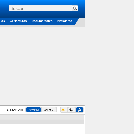
elas
Caricaturas
Documentales
Noticieros
1:23:45 AM
AM/PM
24 Hrs