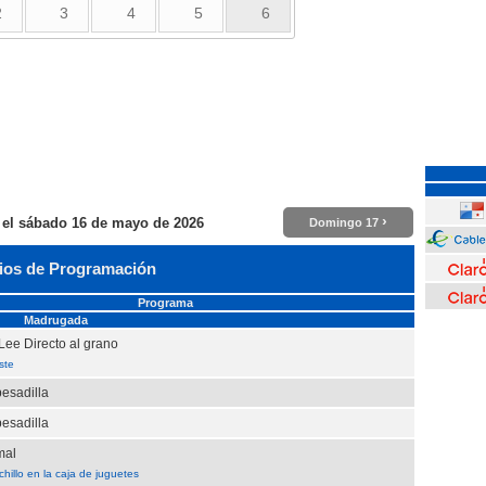
2
3
4
5
6
›
 el
sábado 16 de mayo de 2026
Domingo 17
ios de Programación
Programa
Madrugada
Lee Directo al grano
ste
pesadilla
pesadilla
mal
hillo en la caja de juguetes