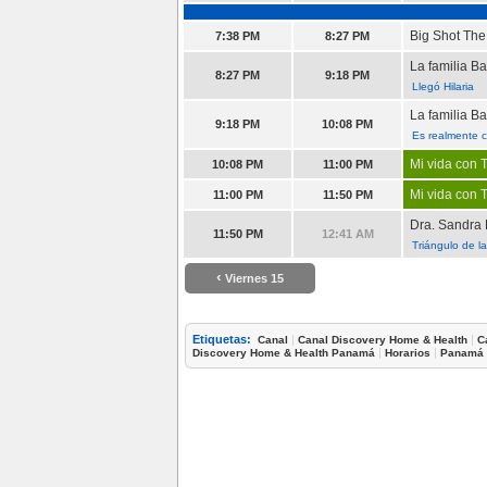
Big Shot The
7:38 PM
8:27 PM
La familia B
8:27 PM
9:18 PM
Llegó Hilaria
La familia B
9:18 PM
10:08 PM
Es realmente 
Mi vida con T
10:08 PM
11:00 PM
Mi vida con T
11:00 PM
11:50 PM
Dra. Sandra 
11:50 PM
12:41 AM
Triángulo de l
‹
Viernes 15
Etiquetas:
|
|
Canal
Canal Discovery Home & Health
C
|
|
Discovery Home & Health Panamá
Horarios
Panamá