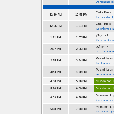
Abróchense los
Cake Boss
12:30 PM
12:55 PM
Un pastel en f
Cake Boss
12:55 PM
1:21 PM
La próxima gr
¡Sí, chef!
1:21 PM
2:07 PM
Superar obstá
¡Sí, chef!
2:07 PM
2:55 PM
Y el ganador e
Pesadilla en 
2:55 PM
3:44 PM
Restaurante 
Pesadilla en 
3:44 PM
4:30 PM
Restaurante L
Mi vida con T
4:30 PM
5:20 PM
Mi vida con T
5:20 PM
6:09 PM
Mi mamá, tu
6:09 PM
6:58 PM
Compañeros de 
Mi mamá, tu
6:58 PM
7:38 PM
Mi roca dice p