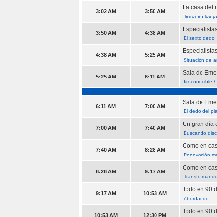
La casa del 
3:02 AM
3:50 AM
Terror en los p
Especialista
3:50 AM
4:38 AM
El sexto dedo
Especialista
4:38 AM
5:25 AM
Situación de 
Sala de Emer
5:25 AM
6:11 AM
Irreconocible 
Sala de Emer
6:11 AM
7:00 AM
El dedo del pia
Un gran día 
7:00 AM
7:40 AM
Buscando disc
Como en ca
7:40 AM
8:28 AM
Renovación mo
Como en ca
8:28 AM
9:17 AM
Transformando
Todo en 90 dí
9:17 AM
10:53 AM
Abordando
Todo en 90 dí
10:53 AM
12:30 PM