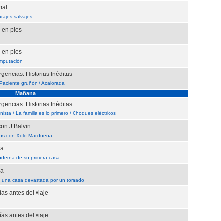
mal
arajes salvajes
s en pies
s en pies
amputación
gencias: Historias Inéditas
/ Paciente gruñón / Acalorada
Mañana
gencias: Historias Inéditas
nista / La familia es lo primero / Choques eléctricos
con J Balvin
os con Xolo Mariduena
sa
derna de su primera casa
sa
 una casa devastada por un tornado
as antes del viaje
as antes del viaje