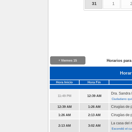
31
1
‹
Horarios para
Viernes 15
Horar
Hora Inicio
Hora Fin
Dra. Sandra 
11:49 PM
12:39 AM
Ciudadano qui
Cirugías de 
12:39 AM
1:26 AM
Cirugías de 
1:26 AM
2:13 AM
La casa del 
2:13 AM
3:02 AM
Escondió el cuc