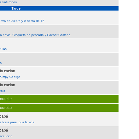
 cinturones
Tarde
orma de diente y la fiesta de 16
an novia, Croqueta de pescado y Caesar Castano
culos
s...
la cocina
Grumpy George
la cocina
eo's
ourette
ourette
 papá
litera para toda la vida
 papá
recaución