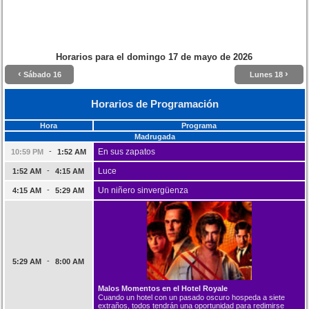
Horarios para el
domingo 17 de mayo de 2026
‹
›
Sábado 16
Lunes 18
Horarios de Programación
Hora
Programa
Madrugada
-
En sus zapatos
10:59 PM
1:52 AM
-
Luce
1:52 AM
4:15 AM
-
Un niñero sinvergüenza
4:15 AM
5:29 AM
-
5:29 AM
8:00 AM
Malos Momentos en el Hotel Royale
Cuando un hotel con un pasado oscuro hospeda a siete
extraños, todos tendrán una oportunidad para redimirse