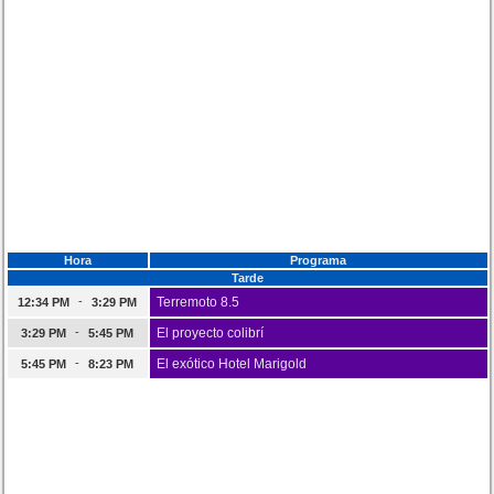
Hora
Programa
Tarde
-
Terremoto 8.5
12:34 PM
3:29 PM
-
El proyecto colibrí
3:29 PM
5:45 PM
-
El exótico Hotel Marigold
5:45 PM
8:23 PM