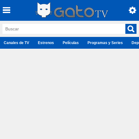
Canales de TV
Estrenos
Películas
Programas y Series
Dep