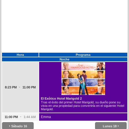
Hora
Programa
Noche
-
8:23 PM
11:00 PM
El Exótico Hotel Marigold 2
Tras el éxito del primer Hotel Marigold, su dueño pone su
vista en una propiedad para convertirla en el siguiente Hotel
Marigold.
-
Emma
11:00 PM
1:44 AM
‹
›
Sábado 16
Lunes 18