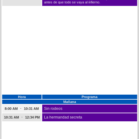
antes de que todo se vaya al infierno.
Hora
Programa
Mañana
-
Sin rodeos
8:00 AM
10:31 AM
-
La hermandad secreta
10:31 AM
12:34 PM