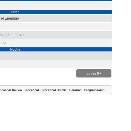
Tarde
 el Enemigo
o
, amor en rojo
 ella
Noche
›
Lunes 8
|
|
|
|
necanal Bolivia
Cinecanal
Cinecanal Bolivia
Horarios
Programación