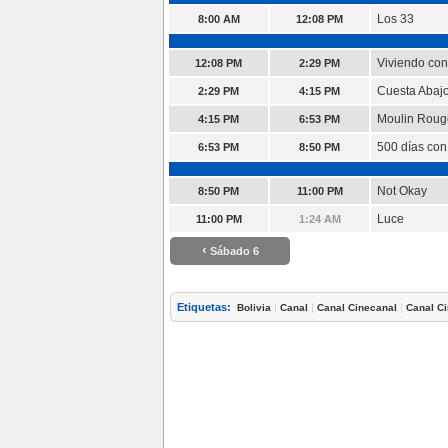
Los 33
8:00 AM
12:08 PM
Viviendo con
12:08 PM
2:29 PM
Cuesta Abaj
2:29 PM
4:15 PM
Moulin Rouge
4:15 PM
6:53 PM
500 días con
6:53 PM
8:50 PM
Not Okay
8:50 PM
11:00 PM
Luce
11:00 PM
1:24 AM
‹
Sábado 6
Etiquetas:
|
|
|
Bolivia
Canal
Canal Cinecanal
Canal Ci