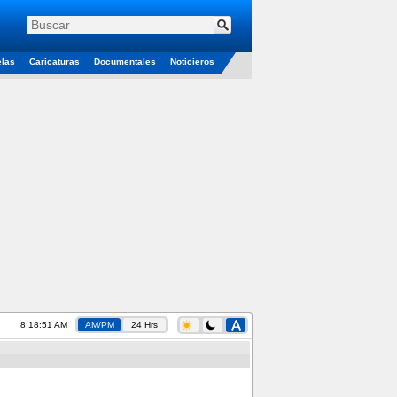
elas
Caricaturas
Documentales
Noticieros
8:18:51 AM
AM/PM
24 Hrs