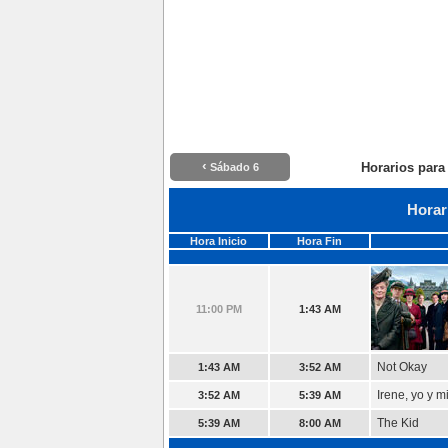
‹
Horarios para
Sábado 6
Horar
Hora Inicio
Hora Fin
11:00 PM
1:43 AM
Not Okay
1:43 AM
3:52 AM
Irene, yo y m
3:52 AM
5:39 AM
The Kid
5:39 AM
8:00 AM