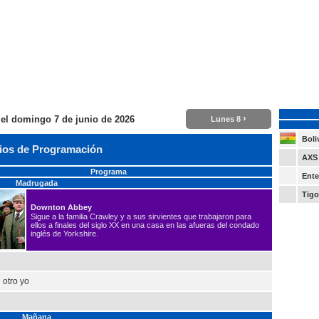
›
 el
domingo 7 de junio de 2026
Lunes 8
Boli
ios de Programación
AXS 
Programa
Ente
Madrugada
Tigo
Downton Abbey
Sigue a la familia Crawley y a sus sirvientes que trabajaron para
ellos a finales del siglo XX en una casa en las afueras del condado
inglés de Yorkshire.
i otro yo
Mañana