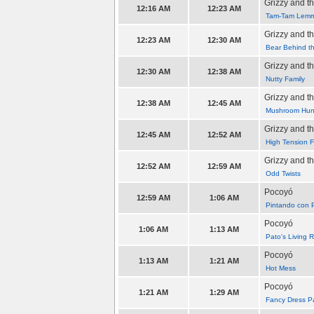
Grizzy and 
12:16 AM
12:23 AM
Tam-Tam Lemm
Grizzy and 
12:23 AM
12:30 AM
Bear Behind t
Grizzy and 
12:30 AM
12:38 AM
Nutty Family
Grizzy and 
12:38 AM
12:45 AM
Mushroom Hun
Grizzy and 
12:45 AM
12:52 AM
High Tension Fi
Grizzy and 
12:52 AM
12:59 AM
Odd Twists
Pocoyó
12:59 AM
1:06 AM
Pintando con 
Pocoyó
1:06 AM
1:13 AM
Pato's Living
Pocoyó
1:13 AM
1:21 AM
Hot Mess
Pocoyó
1:21 AM
1:29 AM
Fancy Dress P