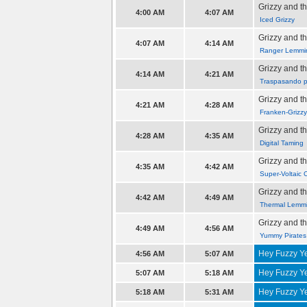
Grizzy and 
4:00 AM
4:07 AM
Iced Grizzy
Grizzy and 
4:07 AM
4:14 AM
Ranger Lemmi
Grizzy and 
4:14 AM
4:21 AM
Traspasando 
Grizzy and 
4:21 AM
4:28 AM
Franken-Grizzy
Grizzy and 
4:28 AM
4:35 AM
Digital Taming
Grizzy and 
4:35 AM
4:42 AM
Super-Voltaic 
Grizzy and 
4:42 AM
4:49 AM
Thermal Lemm
Grizzy and 
4:49 AM
4:56 AM
Yummy Pirates
Hey Fuzzy Y
4:56 AM
5:07 AM
Hey Fuzzy Y
5:07 AM
5:18 AM
Hey Fuzzy Y
5:18 AM
5:31 AM