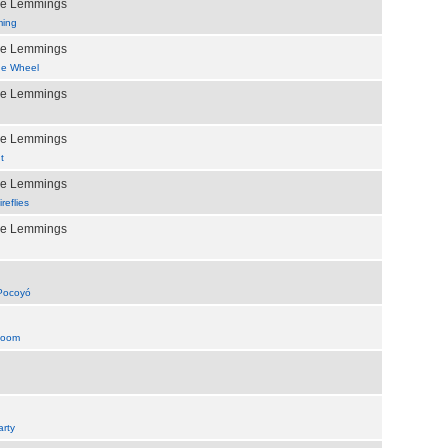
the Lemmings
ing
the Lemmings
he Wheel
the Lemmings
the Lemmings
t
the Lemmings
reflies
the Lemmings
Pocoyó
 Room
arty