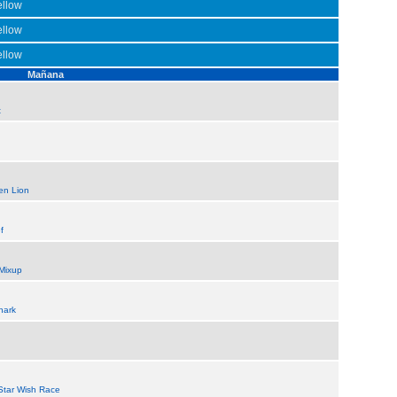
ellow
ellow
ellow
Mañana
t
en Lion
f
Mixup
hark
Star Wish Race