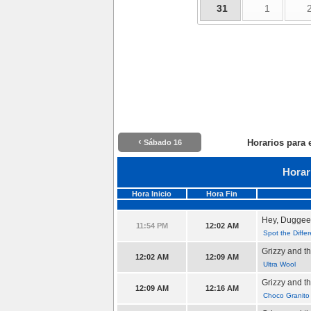
31
1
‹
Horarios para 
Sábado 16
Horar
Hora Inicio
Hora Fin
Hey, Duggee
11:54 PM
12:02 AM
Spot the Diffe
Grizzy and 
12:02 AM
12:09 AM
Ultra Wool
Grizzy and 
12:09 AM
12:16 AM
Choco Granito