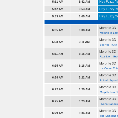
Hey Fuzzy Y
5:31 AM
5:42 AM
Hey Fuzzy Y
5:42 AM
5:53 AM
Hey Fuzzy Y
5:53 AM
6:05 AM
Morphle 3D
6:05 AM
6:08 AM
Morphle is Los
Morphle 3D
6:08 AM
6:11 AM
Big Red Truck
Morphle 3D
6:11 AM
6:15 AM
Real Lion, Gre
Morphle 3D
6:15 AM
6:18 AM
Ice Cream Thie
Morphle 3D
6:18 AM
6:22 AM
Animal Hypno 
Morphle 3D
6:22 AM
6:25 AM
Morphle Is a S
Morphle 3D
6:25 AM
6:29 AM
Hypno Bandits
Morphle 3D
6:29 AM
6:34 AM
The Shooting 