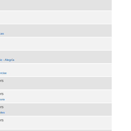
cas
 - Alegría
rcise
ers
ers
sura
ers
bles
ers