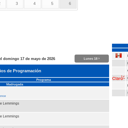
2
3
4
5
6
›
el
domingo 17 de mayo de 2026
Lunes 18
ios de Programación
Programa
Madrugada
rence
the Lemmings
the Lemmings