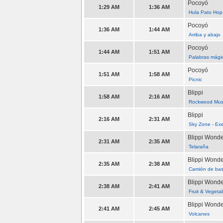
Pocoyó
1:29 AM
1:36 AM
Hula Pato Hop
Pocoyó
1:36 AM
1:44 AM
Arriba y abajo
Pocoyó
1:44 AM
1:51 AM
Palabras mági
Pocoyó
1:51 AM
1:58 AM
Picnic
Blippi
1:58 AM
2:16 AM
Rockwood Music
Blippi
2:16 AM
2:31 AM
Sky Zone - Exe
Blippi Wond
2:31 AM
2:35 AM
Telaraña
Blippi Wond
2:35 AM
2:38 AM
Camión de ba
Blippi Wond
2:38 AM
2:41 AM
Fruit & Vegeta
Blippi Wond
2:41 AM
2:45 AM
Volcanes