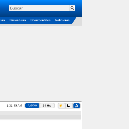
elas
Caricaturas
Documentales
Noticieros
1:31:46 AM
AM/PM
24 Hrs