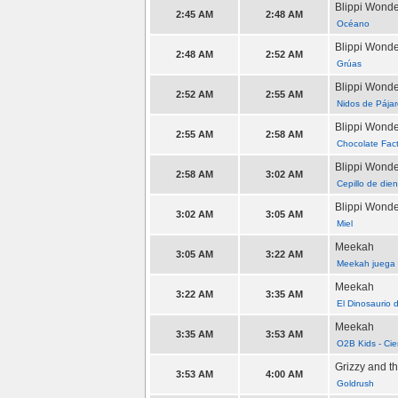
Blippi Wond
2:45 AM
2:48 AM
Océano
Blippi Wond
2:48 AM
2:52 AM
Grúas
Blippi Wond
2:52 AM
2:55 AM
Nidos de Pája
Blippi Wond
2:55 AM
2:58 AM
Chocolate Fac
Blippi Wond
2:58 AM
3:02 AM
Cepillo de die
Blippi Wond
3:02 AM
3:05 AM
Miel
Meekah
3:05 AM
3:22 AM
Meekah juega 
Meekah
3:22 AM
3:35 AM
El Dinosaurio
Meekah
3:35 AM
3:53 AM
O2B Kids - Cie
Grizzy and 
3:53 AM
4:00 AM
Goldrush