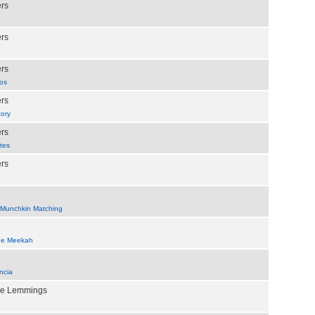
ers
ers
ers
ros
ers
tory
ers
ntes
ers
Munchkin Matching
 de Meekah
ncia
the Lemmings