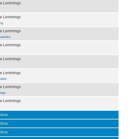
the Lemmings
the Lemmings
ng
the Lemmings
paredes
the Lemmings
the Lemmings
the Lemmings
Cabin
the Lemmings
ings
the Lemmings
ellow
ellow
ellow