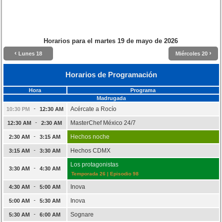
Horarios para el
martes 19 de mayo de 2026
‹
›
Lunes 18
Miércoles 20
Horarios de Programación
Hora
Programa
Madrugada
-
Acércate a Rocío
10:30 PM
12:30 AM
-
MasterChef México 24/7
12:30 AM
2:30 AM
-
Hechos noche
2:30 AM
3:15 AM
-
Hechos CDMX
3:15 AM
3:30 AM
Los protagonistas
-
3:30 AM
4:30 AM
Temporada 26 | Episodio 98
-
Inova
4:30 AM
5:00 AM
-
Inova
5:00 AM
5:30 AM
-
Sognare
5:30 AM
6:00 AM