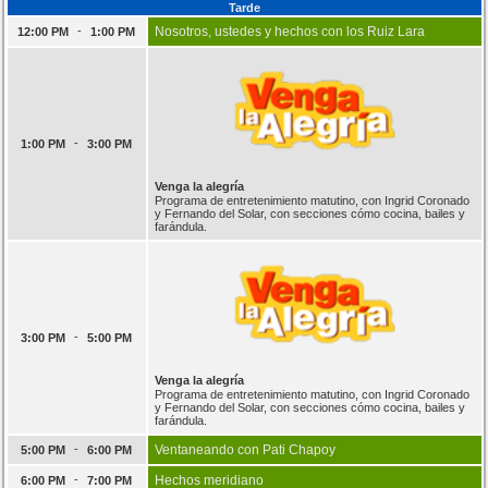
Tarde
-
Nosotros, ustedes y hechos con los Ruiz Lara
12:00 PM
1:00 PM
-
1:00 PM
3:00 PM
Venga la alegría
Programa de entretenimiento matutino, con Ingrid Coronado
y Fernando del Solar, con secciones cómo cocina, bailes y
farándula.
-
3:00 PM
5:00 PM
Venga la alegría
Programa de entretenimiento matutino, con Ingrid Coronado
y Fernando del Solar, con secciones cómo cocina, bailes y
farándula.
-
Ventaneando con Pati Chapoy
5:00 PM
6:00 PM
-
Hechos meridiano
6:00 PM
7:00 PM