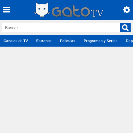
Canales de TV
Estrenos
Películas
Programas y Series
Dep