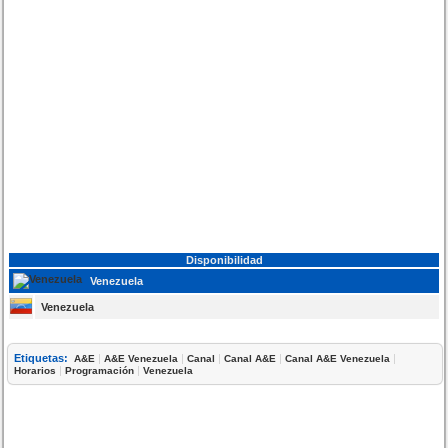
Disponibilidad
Venezuela
Venezuela
Etiquetas:
|
|
|
|
|
A&E
A&E Venezuela
Canal
Canal A&E
Canal A&E Venezuela
|
|
Horarios
Programación
Venezuela