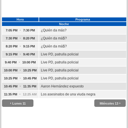
Hora
Programa
Noche
-
¿Quién da más?
7:05 PM
7:30 PM
-
¿Quién da má$?
7:30 PM
8:20 PM
-
¿Quién da má$?
8:20 PM
9:15 PM
-
Live PD, patrulla policial
9:15 PM
9:40 PM
-
Live PD, patrulla policial
9:40 PM
10:00 PM
-
Live PD, patrulla policial
10:00 PM
10:25 PM
-
Live PD, patrulla policial
10:25 PM
10:45 PM
-
Aaron Hernández expuesto
10:45 PM
11:35 PM
-
Los asesinatos de una viuda negra
11:35 PM
12:25 AM
‹
›
Lunes 11
Miércoles 13