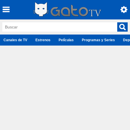
Canales de TV
Estrenos
Películas
Programas y Series
Dep