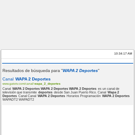
10:34:17 AM
Resultados de búsqueda para "
WAPA 2 Deportes
"
Canal
WAPA 2 Deportes
www.gatotv.com/canal/
wapa_2_deportes
Canal
WAPA 2 Deportes WAPA 2 Deportes WAPA 2 Deportes
es un canal de
televisión que transmite
deportes
desde San Juan Puerto Rico. Canal
Wapa 2
Deportes
Canal Canal
WAPA 2 Deportes
Horarios Programación
WAPA 2 Deportes
WAPADT2 WAPADT2