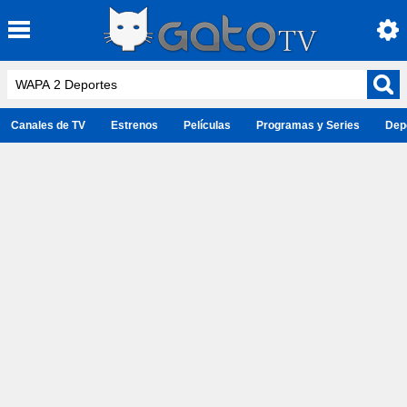
Canales de TV
Estrenos
Películas
Programas y Series
Dep